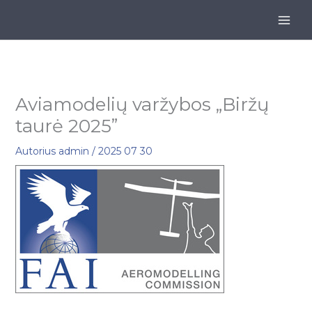
Pereiti
prie
turinio
Aviamodelių varžybos „Biržų
taurė 2025”
Autorius
admin
/
2025 07 30