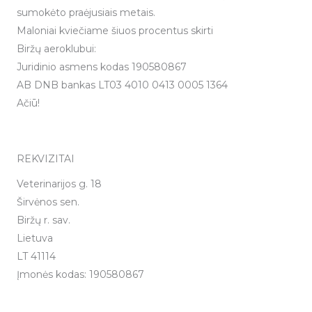
sumokėto praėjusiais metais.
Maloniai kviečiame šiuos procentus skirti
Biržų aeroklubui:
Juridinio asmens kodas 190580867
AB DNB bankas LT03 4010 0413 0005 1364
Ačiū!
REKVIZITAI
Veterinarijos g. 18
Širvėnos sen.
Biržų r. sav.
Lietuva
LT 41114
Įmonės kodas: 190580867