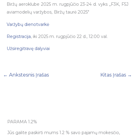
Biržų aeroklube 2025 m. rugpjūčio 23-24 d. vyks „F3K, F5J
aviamodelių varžybos
Biržų taurė 2025″
,
Varžybų dienotvarkė
Registracija
, iki 2025 m. rugpjūčio 22 d., 12:00 val.
Užsiregitravę dalyviai
←
Ankstesnis Įrašas
Kitas Įrašas
→
PARAMA 1.2%
Jūs galite paskirti mums 1.2 % savo pajamų mokesčio,