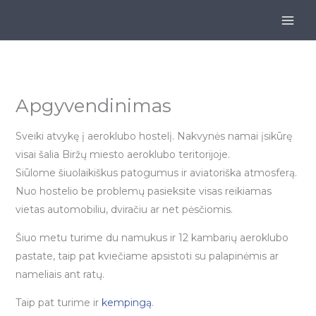
Pereiti
prie
turinio
Apgyvendinimas
Sveiki atvykę į aeroklubo hostelį. Nakvynės namai įsikūrę
visai šalia Biržų miesto aeroklubo teritorijoje.
Siūlome šiuolaikiškus patogumus ir aviatoriška atmosferą.
Nuo hostelio be problemų pasieksite visas reikiamas
vietas automobiliu, dviračiu ar net pėsčiomis.
Šiuo metu turime du namukus ir 12 kambarių aeroklubo
pastate, taip pat kviečiame apsistoti su palapinėmis ar
nameliais ant ratų.
Taip pat turime ir
kempingą
.