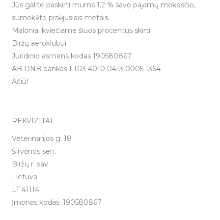
Jūs galite paskirti mums 1.2 % savo pajamų mokesčio,
sumokėto praėjusiais metais.
Maloniai kviečiame šiuos procentus skirti
Biržų aeroklubui:
Juridinio asmens kodas 190580867
AB DNB bankas LT03 4010 0413 0005 1364
Ačiū!
REKVIZITAI
Veterinarijos g. 18
Širvėnos sen.
Biržų r. sav.
Lietuva
LT 41114
Įmonės kodas: 190580867