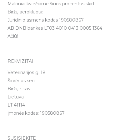
Maloniai kviečiame šiuos procentus skirti
Biržų aeroklubui:
Juridinio asmens kodas 190580867
AB DNB bankas LT03 4010 0413 0005 1364
Ačiū!
REKVIZITAI
Veterinarijos g. 18
Širvėnos sen.
Biržų r. sav.
Lietuva
LT 41114
Įmonės kodas: 190580867
SUSISIEKITE