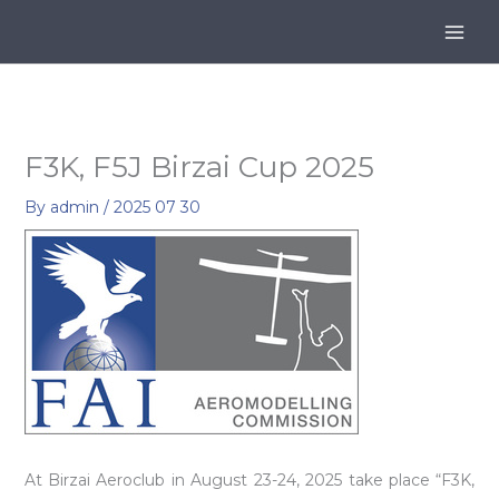
Skip
to
content
F3K, F5J Birzai Cup 2025
By
admin
/
2025 07 30
At Birzai Aeroclub in August 23-24, 2025 take place “F3K,