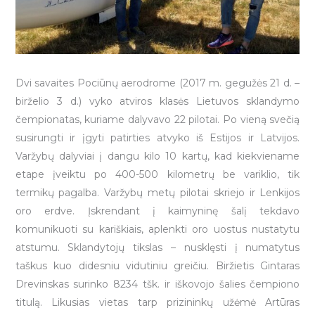
Dvi savaites Pociūnų aerodrome (2017 m. gegužės 21 d. –
birželio 3 d.) vyko atviros klasės Lietuvos sklandymo
čempionatas, kuriame dalyvavo 22 pilotai. Po vieną svečią
susirungti ir įgyti patirties atvyko iš Estijos ir Latvijos.
Varžybų dalyviai į dangu kilo 10 kartų, kad kiekviename
etape įveiktu po 400-500 kilometrų be variklio, tik
termikų pagalba.
Varžybų metų pilotai skriejo ir Lenkijos
oro erdve. Įskrendant į kaimyninę šalį tekdavo
komunikuoti su kariškiais, aplenkti oro uostus nustatytu
atstumu. Sklandytojų tikslas – nusklęsti į numatytus
taškus kuo didesniu vidutiniu greičiu. Biržietis Gintaras
Drevinskas surinko 8234 tšk. ir iškovojo šalies čempiono
titulą. Likusias vietas tarp prizininkų užėmė Artūras