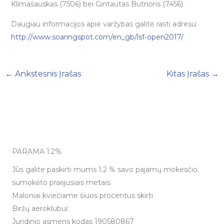
Klimašauskas (7506) bei Gintautas Butnoris (7456).
Daugiau informacijos apie varžybas galite rasti adresu:
http://www.soaringspot.com/en_gb/lsf-open2017/
←
Ankstesnis Įrašas
Kitas Įrašas
→
PARAMA 1.2%
Jūs galite paskirti mums 1.2 % savo pajamų mokesčio,
sumokėto praėjusiais metais.
Maloniai kviečiame šiuos procentus skirti
Biržų aeroklubui:
Juridinio asmens kodas 190580867