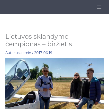
Pereiti
prie
turinio
Lietuvos sklandymo
čempionas – biržietis
Autorius
admin
/
2017 06 19