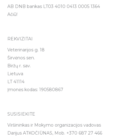
AB DNB bankas LT03 4010 0413 0005 1364
Ačiū!
REKVIZITAI
Veterinarijos g. 18
Širvėnos sen.
Biržų r. sav.
Lietuva
LT 41114
Įmonės kodas: 190580867
SUSISIEKITE
Viršininkas ir Mokymo organizacijos vadovas
Darijus ATKOČIŪNAS, Mob. +370 687 27 466