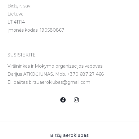
Biržų r. sav.
Lietuva
LT 41114
Įmonės kodas: 190580867
SUSISIEKITE
Viršininkas ir Mokymo organizacijos vadovas
Darijus ATKOČIŪNAS, Mob. +370 687 27 466
El. paštas birzuaeroklubas@gmail.com
Biržų aeroklubas