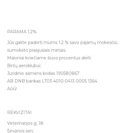
PARAMA 1.2%
Jūs galite paskirti mums 1.2 % savo pajamų mokesčio,
sumokėto praėjusiais metais.
Maloniai kviečiame šiuos procentus skirti
Biržų aeroklubui:
Juridinio asmens kodas 190580867
AB DNB bankas LT03 4010 0413 0005 1364
Ačiū!
REKVIZITAI
Veterinarijos g. 18
Širvėnos sen.