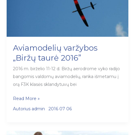
Aviamodelių varžybos
„Biržų taurė 2016”
2016 m. birželio 11-12 d. Biržų aerodrome vyko radijo
bangomis valdomų aviamodelių, ranka išmetamu į
orą F3K klasės sklandytuvų bei
Aviamodelių
Read More »
varžybos
Autorius
admin
2016 07 06
„Biržų
taurė
2016”