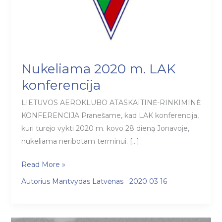
Nukeliama 2020 m. LAK
konferencija
LIETUVOS AEROKLUBO ATASKAITINĖ-RINKIMINĖ
KONFERENCIJA Pranešame, kad LAK konferencija,
kuri turėjo vykti 2020 m. kovo 28 dieną Jonavoje,
nukeliama neribotam terminui. […]
Nukeliama
Read More »
2020
Autorius
Mantvydas Latvėnas
2020 03 16
m.
LAK
konferencija