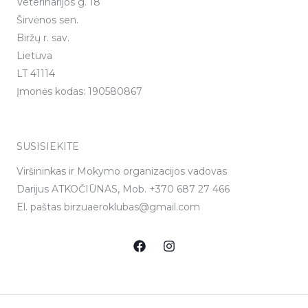
Veterinarijos g. 18
Širvėnos sen.
Biržų r. sav.
Lietuva
LT 41114
Įmonės kodas: 190580867
SUSISIEKITE
Viršininkas ir Mokymo organizacijos vadovas
Darijus ATKOČIŪNAS, Mob. +370 687 27 466
El. paštas birzuaeroklubas@gmail.com