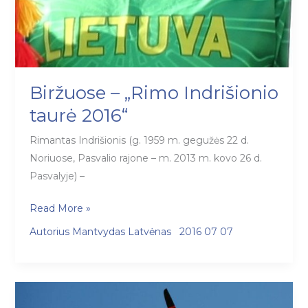
Biržuose – „Rimo Indrišionio
taurė 2016“
Rimantas Indrišionis (g. 1959 m. gegužės 22 d.
Noriuose, Pasvalio rajone – m. 2013 m. kovo 26 d.
Pasvalyje) –
Biržuose
Read More »
–
Autorius
Mantvydas Latvėnas
2016 07 07
„Rimo
Indrišionio
taurė
2016“