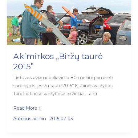
Akimirkos „Biržų taurė
2015”
Lietuvos aviamodeliavimo 80-mečiui paminėti
surengtos „Biržų taurė 2015” klubinės varžybos.
Tarptautinėse varžybose biržiečiai – antri.
Akimirkos
Read More »
„Biržų
Autorius
admin
2015 07 03
taurė
2015”