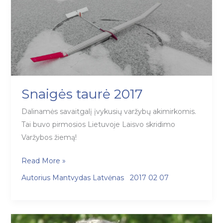
Snaigės taurė 2017
Dalinamės savaitgalį įvykusių varžybų akimirkomis.
Tai buvo pirmosios Lietuvoje Laisvo skridimo
Varžybos žiemą!
Snaigės
Read More »
taurė
Autorius
Mantvydas Latvėnas
2017 02 07
2017